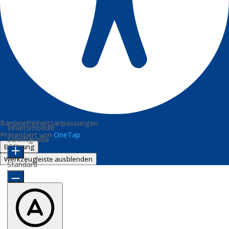
Barrierefreiheitsanpassungen
Inhaltsmodule
Präsentiert von
OneTap
Schriftgröße
Erklärung
Werkzeugleiste ausblenden
Standard